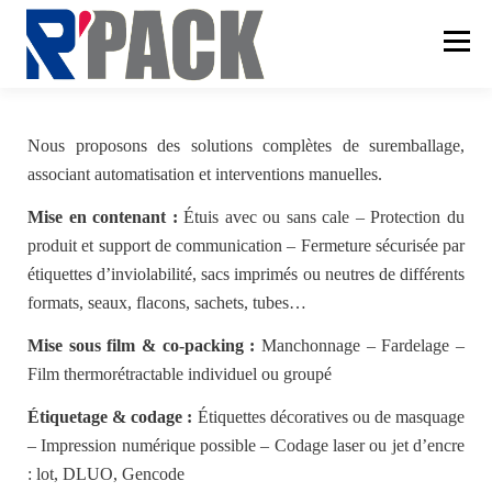
Aller
au
Menu
contenu
SAVOIR-FAIRE
Nous proposons des solutions complètes de suremballage,
associant automatisation et interventions manuelles.
CONDITIONNEMENT
SERVICES
Mise en contenant :
Étuis avec ou sans cale – Protection du
produit et support de communication – Fermeture sécurisée par
étiquettes d’inviolabilité, sacs imprimés ou neutres de différents
CONTACT
formats, seaux, flacons, sachets, tubes…
Mise sous film & co-packing :
Manchonnage – Fardelage –
Film thermorétractable individuel ou groupé
Étiquetage & codage :
Étiquettes décoratives ou de masquage
– Impression numérique possible – Codage laser ou jet d’encre
: lot, DLUO, Gencode