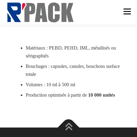
Aller
au
Menu
contenu
SAVOIR-FAIRE
Matériaux : PEBD, PEHD, IML, métallisés ou
sérigraphiés
CONDITIONNEMENT
SERVICES
Bouchages : capsules, canules, bouchons surface
totale
CONTACT
Volumes : 10 ml à 500 ml
Production optimisée à partir de
10 000 unités